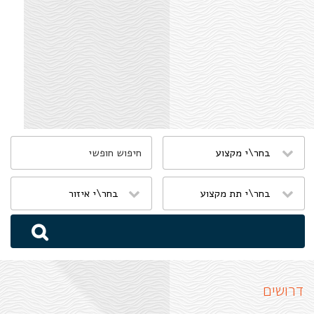
שִׂים
לֵב:
בְּאֲתָר
זֶה
מֻפְעֶלֶת
מַעֲרֶכֶת
נָגִישׁ
בִּקְלִיק
הַמְּסַיַּעַת
לִנְגִישׁוּת