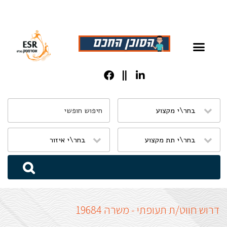
שִׂים
לֵב:
בְּאֲתָר
זֶה
מֻפְעֶלֶת
מַעֲרֶכֶת
נָגִישׁ
בִּקְלִיק
הַמְּסַיַּעַת
דרוש חווט/ת תעופתי - משרה 19684
לִנְגִישׁוּת