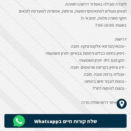
לחברה מובילה באשדוד דרוש/ה חווט/ת.
הָאֲתָר.
תנאים מעולים למתאימים! הסעות, ארוחות, אפשרות למועדפת לזכאים
​​​היקף משרה מלאה, ימים א'-ה'.
בשעות: 7:00-16:00
דרישות:
- טכנאי/הנדסאי אלקטרוניקה- חובה.
- ניסיון בחיווט כבלים ורתמות צבאיים- יתרון משמעותי.
- תקן IPC 620- יתרון משמעותי
- ידע וניסיון בקריאת שרטוטים- חובה.
- אנגלית ברמה טובה- חובה.
- נכונות לעבור סיווג ביטחוני.
- נכונות לטיסות לחו"ל.
איזור דרום שפלה מרכז
שלח קורות חיים בWhatsapp