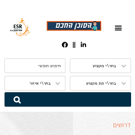
שִׂים
לֵב:
בְּאֲתָר
זֶה
מֻפְעֶלֶת
מַעֲרֶכֶת
נָגִישׁ
בִּקְלִיק
הַמְּסַיַּעַת
לִנְגִישׁוּת