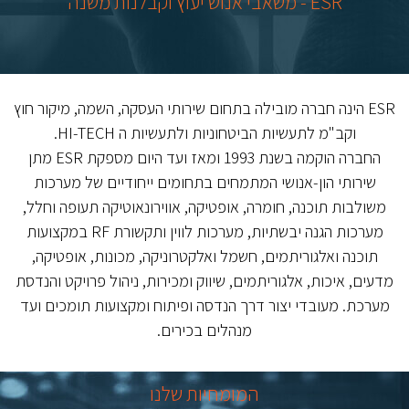
ESR - משאבי אנוש יעוץ וקבלנות משנה
הָאֲתָר.
ESR הינה חברה מובילה בתחום שירותי העסקה, השמה, מיקור חוץ
וקב"מ לתעשיות הביטחוניות ולתעשיות ה HI-TECH.
החברה הוקמה בשנת 1993 ומאז ועד היום מספקת ESR מתן
שירותי הון-אנושי המתמחים בתחומים ייחודיים של מערכות
משולבות תוכנה, חומרה, אופטיקה, אווירונאוטיקה תעופה וחלל,
מערכות הגנה יבשתיות, מערכות לווין ותקשורת RF במקצועות
תוכנה ואלגוריתמים, חשמל ואלקטרוניקה, מכונות, אופטיקה,
מדעים, איכות, אלגוריתמים, שיווק ומכירות, ניהול פרויקט והנדסת
מערכת. מעובדי יצור דרך הנדסה ופיתוח ומקצועות תומכים ועד
מנהלים בכירים.
המומחיות שלנו