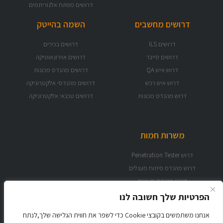
דרושים מפתח אלגוריתמים
דרושים מחשבים
השמה בהייטק
דרושים ILS
דרושים בכירים
דרושים סייבר
דרושים אוירונאוטיקה
דרוש איש QA
דרושים מהנדס מכונות
דרוש איש רכש
דרושים מהנדסי אלקטרוניקה
דרוש מהנדס מכונות
דרושים טכנאי אלקטרוניקה
משרות חמות
דרוש Penetration Tester
דרוש מהנדס פיתוח מעגלים
דרוש מהנדס מערכת
דרוש מהנדס אוירונאוטיקה
הפרטיות שלך חשובה לנו
אנחנו משתמשים בקובצי Cookie כדי לשפר את חווית הגלישה שלך,לנתח