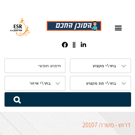
שִׂים
לֵב:
בְּאֲתָר
זֶה
מֻפְעֶלֶת
מַעֲרֶכֶת
נָגִישׁ
בִּקְלִיק
הַמְּסַיַּעַת
דרוש - משרה 20107
לִנְגִישׁוּת