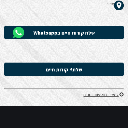
איזור
הָאֲתָר.
שלח קורות חיים בWhatsapp
שלח\י קורות חיים
למשרות נוספות בתחום