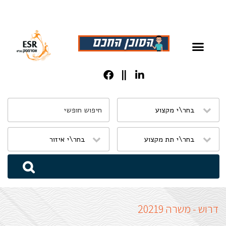
שִׂים
לֵב:
בְּאֲתָר
זֶה
מֻפְעֶלֶת
מַעֲרֶכֶת
נָגִישׁ
בִּקְלִיק
הַמְּסַיַּעַת
דרוש - משרה 20219
לִנְגִישׁוּת