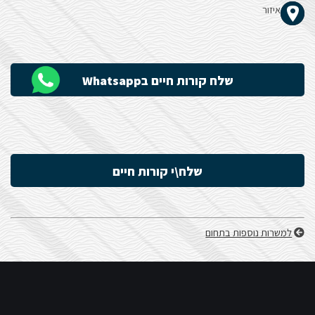
איזור
הָאֲתָר.
שלח קורות חיים בWhatsapp
שלח\י קורות חיים
למשרות נוספות בתחום