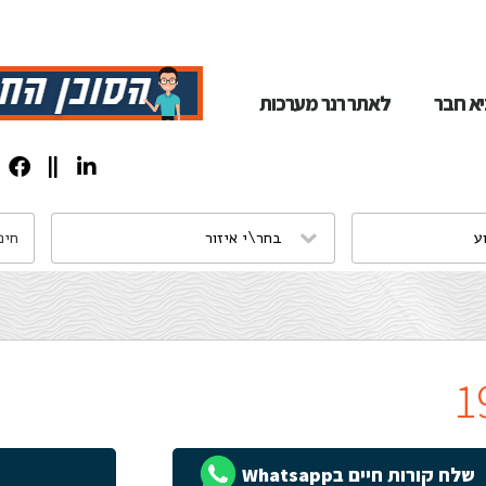
א חבר
לאתר רנר מערכות
שלח קורות חיים בWhatsapp