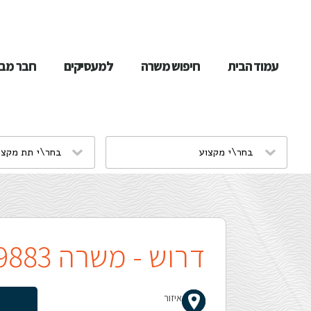
שִׂים
לֵב:
עמוד הבית
חיפוש משרה
למעסיקים
חבר מבי
בְּאֲתָר
זֶה
מֻפְעֶלֶת
מַעֲרֶכֶת
נָגִישׁ
בִּקְלִיק
דרוש - משרה 19883
הַמְּסַיַּעַת
לִנְגִישׁוּת
איזור