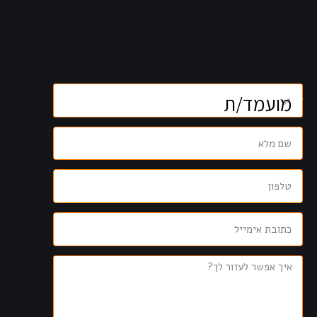
קוֹרֵא־מָסָךְ;
לְחַץ
Control-
F10
לִפְתִיחַת
תַּפְרִיט
נְגִישׁוּת.