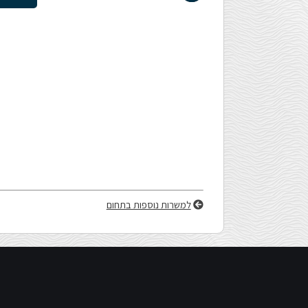
הָאֲתָר.
לְחַץ
Control-
F11
לְהַתְאָמַת
הָאֲתָר
למשרות נוספות בתחום
לְעִוְורִים
הַמִּשְׁתַּמְּשִׁים
בְּתוֹכְנַת