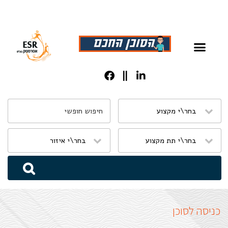
שִׂים
לֵב:
בְּאֲתָר
זֶה
מֻפְעֶלֶת
מַעֲרֶכֶת
נָגִישׁ
בִּקְלִיק
הַמְּסַיַּעַת
כניסה לסוכן
לִנְגִישׁוּת