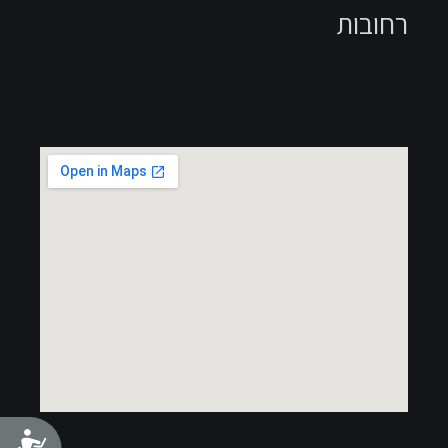
רחובות
נג