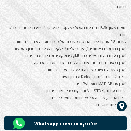
דרישות:
תואר ראשון B.Sc בהנדסת חשמל / אלקטרואופטיקה / פיזיקה או תחום רלוונטי –
חובה
לפחות 2.5 שנות ניסיון בהנדסת מערכות של מוצרי חומרה מורכבים – חובה
ניסיון בתחומים ביטחוניים / אינרציאליים / אלקטרואופטיים – יתרון משמעותי
ניסיון בעבודה עם חיישנים כגון IMU, ג'ירוסקופים ומדי תאוצה – יתרון
ניסיון במערכות רב-תחומיות הכוללות חומרה, תוכנה ומכניקה
ניסיון מעשי עם ציוד מעבדה והטמעת מערכות – חובה
יכולות גבוהות בניתוח, Debug ופתרון בעיות
ניסיון עם Python / MATLAB – יתרון
היכרות עם תקני MIL-STD ובדיקות סביבתיות – יתרון
יכולת הובלה, עבודה עצמאית ויחסי אנוש מצוינים
איזור ירושלים
שלח קורות חיים בWhatsapp