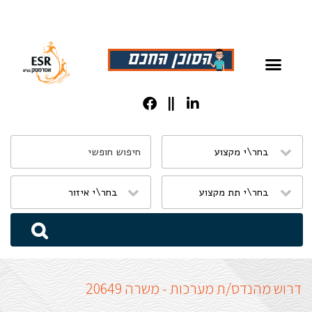
שִׂים
לֵב:
בְּאֲתָר
זֶה
מֻפְעֶלֶת
מַעֲרֶכֶת
נָגִישׁ
בִּקְלִיק
הַמְּסַיַּעַת
דרוש מהנדס/ת מערכות - משרה 20649
לִנְגִישׁוּת