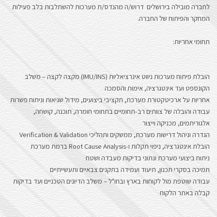
לחברה מובילה בירושלים דרוש/ה מהנדס/ת מערכות להשתלבות בלב פעילות
הָאֲתָר.
המחקר והפיתוח של החברה.
תחומי אחריות:
הובלת פיתוח מערכות ניווט אינרציאליות (IMU/INS) מקצה לקצה – משלב
הקונספט ועד אינטגרציה, אימות והסמכה
אחריות על ארכיטקטורת מערכת, תקציבי ביצועים, מידול שגיאות וניתוח פשרות
עבודה והובלה של צוותים רב-תחומיים בתחומי חומרה, תוכנה, קושחה,
אלגוריתמים, מכניקה וייצור
הגדרה וניהול דרישות מערכת, ממשקים ותהליכי Verification & Validation
הובלת אינטגרציה, ניפוי תקלות ו-Root Cause Analysis ברמת מערכת
ניתוח ביצועי מערכת ונתוני בדיקות מעבדה ושטח
תמיכה בסקרי תכנון, תיעוד ועמידה בתקנים צבאיים ותעשייתיים
עבודה שוטפת מול לקוחות בארץ ובחו"ל – משלב הדיונים הטכניים ועד בדיקות
קבלה באתר הלקוח