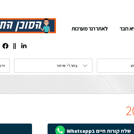
א חבר
לאתר רנר מערכות
שלח קורות חיים בWhatsapp