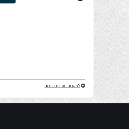
הָאֲתָר.
לְחַץ
Control-
F11
לְהַתְאָמַת
הָאֲתָר
למשרות נוספות בתחום
לְעִוְורִים
הַמִּשְׁתַּמְּשִׁים
בְּתוֹכְנַת