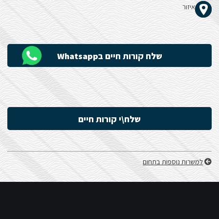
איזור
הָאֲתָר.
שלח קורות חיים בWhatsapp
שלח\י קורות חיים
למשרות נוספות בתחום