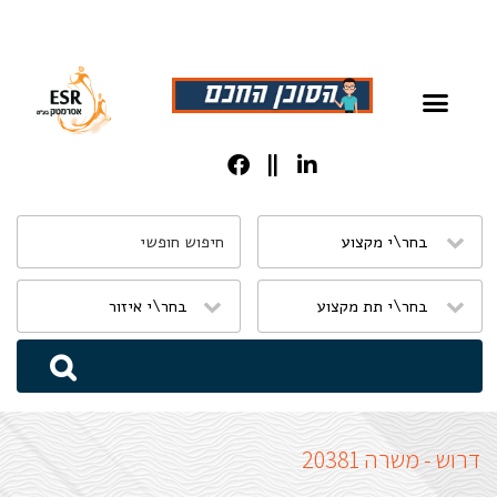
שִׂים
לֵב:
בְּאֲתָר
זֶה
מֻפְעֶלֶת
מַעֲרֶכֶת
נָגִישׁ
בִּקְלִיק
הַמְּסַיַּעַת
דרוש - משרה 20381
לִנְגִישׁוּת