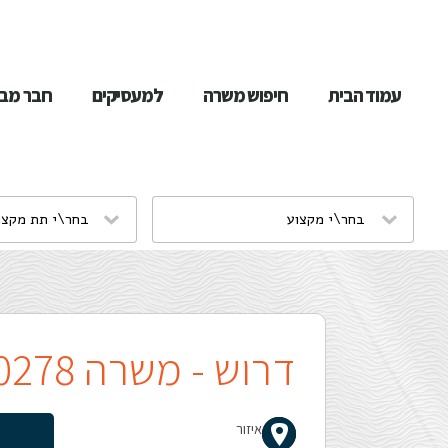
שִׂים
לֵב:
עמוד הבית
חיפוש משרה
למעסיקים
חבר מבי
בְּאֲתָר
זֶה
מֻפְעֶלֶת
מַעֲרֶכֶת
נָגִישׁ
בִּקְלִיק
דרוש - משרה 20278
הַמְּסַיַּעַת
לִנְגִישׁוּת
איזור