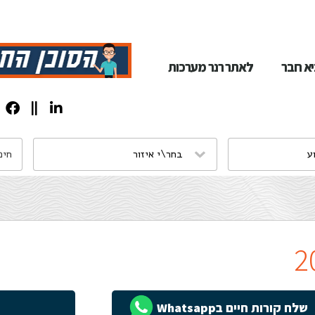
א חבר
לאתר רנר מערכות
שלח קורות חיים בWhatsapp