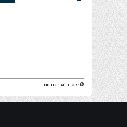
הָאֲתָר.
לְחַץ
Control-
F11
לְהַתְאָמַת
הָאֲתָר
למשרות נוספות בתחום
לְעִוְורִים
הַמִּשְׁתַּמְּשִׁים
בְּתוֹכְנַת