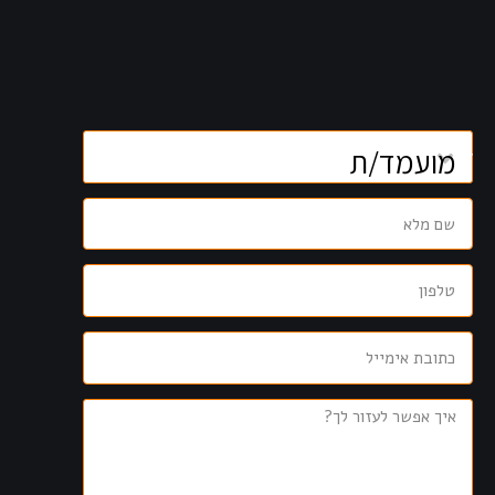
קוֹרֵא־מָסָךְ;
לְחַץ
Control-
F10
לִפְתִיחַת
תַּפְרִיט
נְגִישׁוּת.