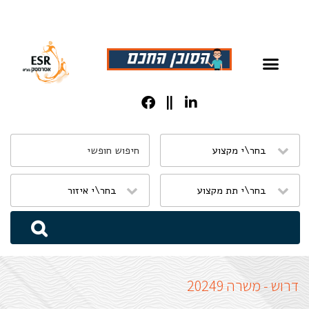
שִׂים
לֵב:
בְּאֲתָר
זֶה
מֻפְעֶלֶת
מַעֲרֶכֶת
נָגִישׁ
בִּקְלִיק
הַמְּסַיַּעַת
דרוש - משרה 20249
לִנְגִישׁוּת