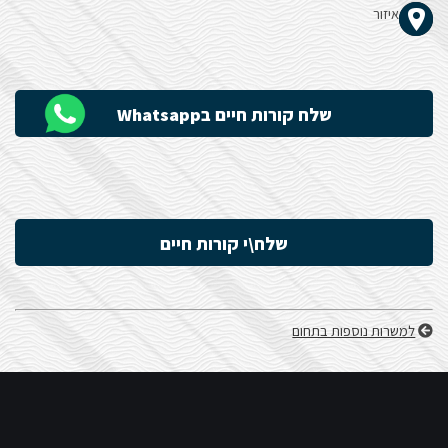
איזור
הָאֲתָר.
שלח קורות חיים בWhatsapp
שלח\י קורות חיים
למשרות נוספות בתחום