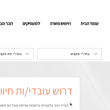
שִׂים
לֵב:
עמוד הבית
חיפוש משרה
למעסיקים
חבר מבי
בְּאֲתָר
זֶה
מֻפְעֶלֶת
מַעֲרֶכֶת
נָגִישׁ
בִּקְלִיק
דרוש עובדי/ות חיווט 
הַמְּסַיַּעַת
לִנְגִישׁוּת
חברת ייצור אלקטרוני ברחובות מגייסת עובדי/ות חיווט 