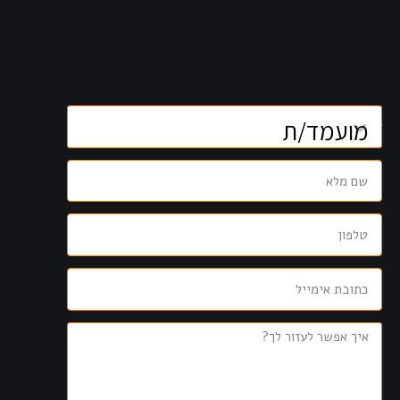
קוֹרֵא־מָסָךְ;
לְחַץ
Control-
F10
לִפְתִיחַת
תַּפְרִיט
נְגִישׁוּת.