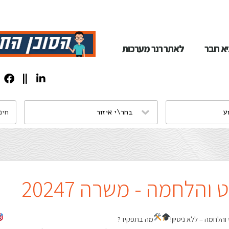
א חבר
לאתר רנר מערכות
והלחמה - משרה 20247
והלחמה – ללא ניסיון!
מה בתפקיד?