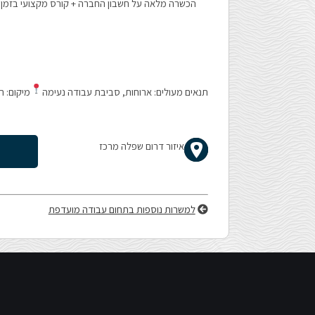
הכשרה מלאה על חשבון החברה + קורס מקצועי בזמן
הָאֲתָר.
לְחַץ
Control-
תנאים מעולים: ארוחות, סביבת עבודה נעימה
מיקום: ר
F11
איזור דרום שפלה מרכז
לְהַתְאָמַת
הָאֲתָר
למשרות נוספות בתחום עבודה מועדפת
לְעִוְורִים
הַמִּשְׁתַּמְּשִׁים
בְּתוֹכְנַת