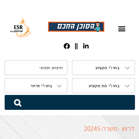
שִׂים
לֵב:
בְּאֲתָר
זֶה
מֻפְעֶלֶת
מַעֲרֶכֶת
נָגִישׁ
בִּקְלִיק
הַמְּסַיַּעַת
דרוש - משרה 20245
לִנְגִישׁוּת