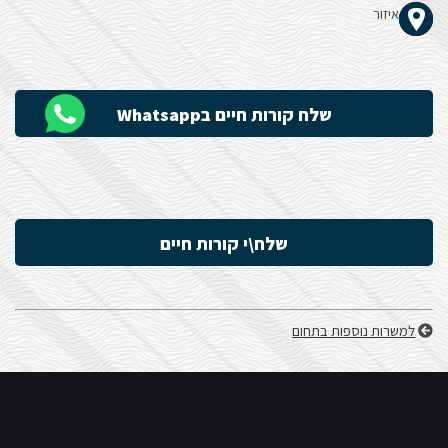
איזור
הָאֲתָר.
שלח קורות חיים בWhatsapp
שלח\י קורות חיים
למשרות נוספות בתחום