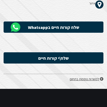
איזור
הָאֲתָר.
שלח קורות חיים בWhatsapp
שלח\י קורות חיים
למשרות נוספות בתחום