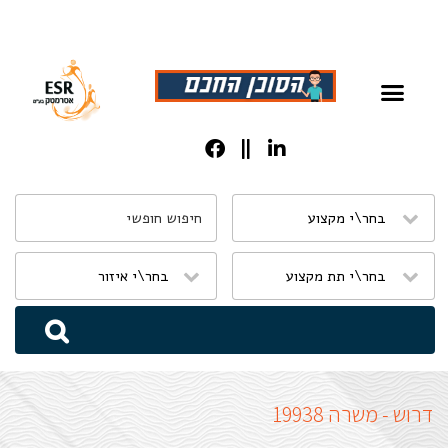
שִׂים
לֵב:
בְּאֲתָר
זֶה
מֻפְעֶלֶת
מַעֲרֶכֶת
נָגִישׁ
בִּקְלִיק
הַמְּסַיַּעַת
דרוש - משרה 19938
לִנְגִישׁוּת