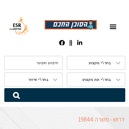
שִׂים
לֵב:
בְּאֲתָר
זֶה
מֻפְעֶלֶת
מַעֲרֶכֶת
נָגִישׁ
בִּקְלִיק
הַמְּסַיַּעַת
דרוש - משרה 19844
לִנְגִישׁוּת