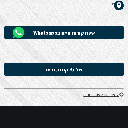
איזור
הָאֲתָר.
שלח קורות חיים בWhatsapp
שלח\י קורות חיים
למשרות נוספות בתחום