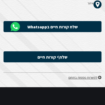
איזור
הָאֲתָר.
שלח קורות חיים בWhatsapp
שלח\י קורות חיים
למשרות נוספות בתחום