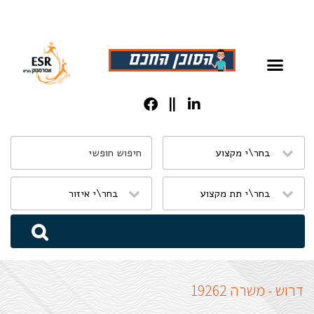
שִׂים
לֵב:
בְּאֲתָר
זֶה
מֻפְעֶלֶת
מַעֲרֶכֶת
נָגִישׁ
בִּקְלִיק
הַמְּסַיַּעַת
דרוש - משרה 19262
לִנְגִישׁוּת