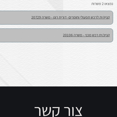
הָאֲתָר.
רונן - משרה 20729
מרכז שפלה
מרכז שפלה
 קשר